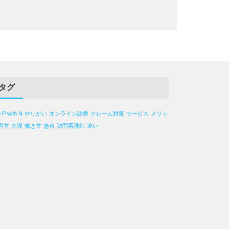
タグ
o P with N
やりがい
オンライン診療
クレーム対策
サービス
メリッ
両立
介護
働き方
患者
訪問看護師
違い